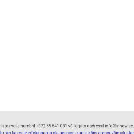
lista meile numbril +372 55 541 081 või kirjuta aadressil info@innowise
itu siin ka meie infokirjaga ja ole aegsasti kursis kõigi arenguvõimaluste