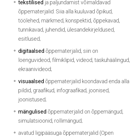
tekstilised
ja paljundamist võimaldavad
õppematerjalid. Siia alla kuuluvad õpikud,
töölehed, märkmed, konspektid, õppekavad,
tunnikavad, juhendid, ülesandekirjeldused,
esitlused;
digitaalsed
õppematerjalid, siin on
loenguvideod, filmiklipid, videod, taskuhäälingud,
ekraanivideod;
visuaalsed
õppematerjalid koondavad enda alla
pildid, graafikud, infograafikad, joonised,
joonistused;
mängulised
õppematerjalid on õppemängud,
simulatsioonid, rollimängud;
avatud ligipääsuga õppematerjalid (Open