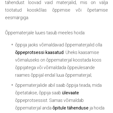
tähendust loovad vaid materjalid, mis on välja
töötatud kooskõlas õppimise või õpetamise
eesmärgiga.
Õppematerjale luues tasub meeles hoida:
õppija jaoks võimaldavad õppematerjalid olla
õppeprotsessi kaasatud
. Üheks kaasamise
võimaluseks on õppematerjal koostada koos
õppijatega või võimaldada õppeülesande
raames õppijal endal luua õppematerjal;
õppematerjalide abil saab õppija teada, mida
õpetatakse, õppija saab
ülevaate
õppeprotsessist. Samas võimaldab
õppematerjal anda
õpitule tähenduse
ja hoida