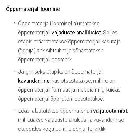
Õppematerjali loomine
Õppematerjali loomisel alustatakse
õppematerjali
vajaduste analüüsist
. Selles
etapis määratletakse õppematerjali kasutaja
(õppija) ehk sihtrühm ja sõnastatakse
õppematerjali eesmärk.
Järgmiseks etapiks on õppematerjali
kavandamine
, kus otsustatakse, milline on
õppematerjali formaat ja meedia ning kuidas
õppematerjal õppijateni edastatakse.
Edasi alustatakse õppematerjali
väljatöötamist
,
mil luuakse vajaduste analüüsi ja kavandamise
etappides kogutud info põhjal terviklik