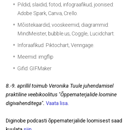
Pildid, slaidid, fotod, infograafikud, joonised:
Adobe Spark, Canva, Crello.
Mõistekaardid, vooskeemid, diagrammid:
MindMeister, bubble.us, Coggle, Lucidchart.
Inforaafikud: Piktochart, Venngage.
Meemid: imgflip
Gifid: GIFMaker
8.-9. aprillil toimub Veronika Tuule juhendamisel
praktiline veebikoolitus "Õppematerjalide loomine
digivahenditega".
Vaata lisa.
Diginobe podcasti õppematerjalide loomisest saad
kuulata
siin
.