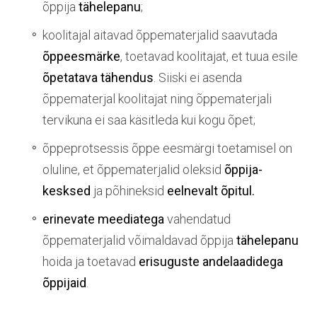
õppija
tähelepanu
;
koolitajal aitavad õppematerjalid saavutada
õppeesmärke
, toetavad koolitajat, et tuua esile
õpetatava tähendus
. Siiski ei asenda
õppematerjal koolitajat ning õppematerjali
tervikuna ei saa käsitleda kui kogu õpet;
õppeprotsessis õppe eesmärgi toetamisel on
oluline, et õppematerjalid oleksid
õppija-
kesksed
ja põhineksid
eelnevalt õpitul.
erinevate meediatega
vahendatud
õppematerjalid võimaldavad õppija
tähelepanu
hoida ja toetavad
erisuguste andelaadidega
õppijaid
.