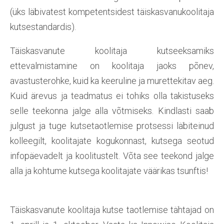
(üks läbivatest kompetentsidest täiskasvanukoolitaja
kutsestandardis).
Täiskasvanute koolitaja kutseeksamiks
ettevalmistamine on koolitaja jaoks põnev,
avastusterohke, kuid ka keeruline ja murettekitav aeg.
Kuid ärevus ja teadmatus ei tohiks olla takistuseks
selle teekonna jalge alla võtmiseks. Kindlasti saab
julgust ja tuge kutsetaotlemise protsessi läbiteinud
kolleegilt, koolitajate kogukonnast, kutsega seotud
infopäevadelt ja koolitustelt. Võta see teekond jalge
alla ja kohtume kutsega koolitajate väärikas tsunftis!
Täiskasvanute koolitaja kutse taotlemise tähtajad on