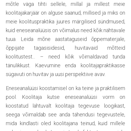
mõtle väga tihti sellele, millal ja millest meie
koolitajakarjäär on alguse saanud, millised ja miks on
meie koolituspraktika juures märgilised sündmused,
kuid eneseanalüüsis on võimalus need kõik nähtavale
tuua. Leida mõne aastataguseid õppematerjale,
õppijate tagasisidesid, huvitavaid mõtteid
koolitustest... – need kõik võimaldavad tunda
tänulikkust. Kaevumine enda koolitajapraktikasse
sügavuti on huvitav ja uusi perspektiive avav.
Eneseanalüüsi koostamisel on ka teine ja praktilisem
pool. Koolitaja kutse eneseanalüüsi vorm on
koostatud lähtuvalt koolitaja tegevuse loogikast,
seega võimaldab see anda tähendusi tegevustele,
mida kindlasti oled koolitajana teinud, kuid millele