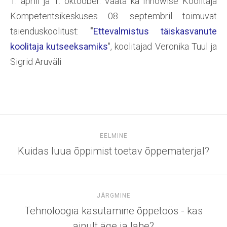
1. aprill ja 1. oktoober. Vaata ka Innowise Koolitaja
Kompetentsikeskuses 08. septembril toimuvat
täienduskoolitust:
"
Ettevalmistus täiskasvanute
koolitaja kutseeksamiks
", koolitajad Veronika Tuul ja
Sigrid Aruväli
EELMINE
Kuidas luua õppimist toetav õppematerjal?
JÄRGMINE
Tehnoloogia kasutamine õppetöös - kas
ainult äge ja lahe?