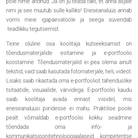
pole nime andnud. Ja on ju teada fakt, et anna asjale
nimi ja see muutub sulle kalliks! Eneseanalüüs annab
vormi meie igapäevatööle ja seega süvendab
teadlikku tegutsemist.
Teine oluline osa koolitaja kutseeksamist on
tõendusmaterjalide esitamine ja e-portfoolio
koostamine. Tõendusmaterjalid ei pea olema ainult
tekstid, vaid saab kasutada fotomaterjale, heli, videot.
Lisaks saab rikastada oma e-portfooliot tähenduslike
tsitaatide, visuaalide, värvidega. E-portfoolio kaudu
saab koolitaja avada ennast viisidel, mis
eneseanalüüsi piiridesse ei mahu. Praktilise poole
pealt võimaldab e-portfoolio kokku seadmine
tõendada oma info- ja
kommunikatsioonitehnoloogiaalaseid kompetentse