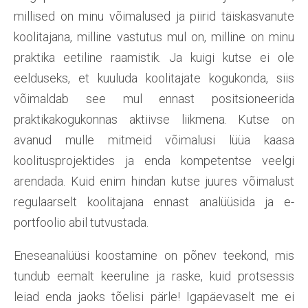
millised on minu võimalused ja piirid täiskasvanute
koolitajana, milline vastutus mul on, milline on minu
praktika eetiline raamistik. Ja kuigi kutse ei ole
eelduseks, et kuuluda koolitajate kogukonda, siis
võimaldab see mul ennast positsioneerida
praktikakogukonnas aktiivse liikmena. Kutse on
avanud mulle mitmeid võimalusi lüüa kaasa
koolitusprojektides ja enda kompetentse veelgi
arendada. Kuid enim hindan kutse juures võimalust
regulaarselt koolitajana ennast analüüsida ja e-
portfoolio abil tutvustada.
Eneseanalüüsi koostamine on põnev teekond, mis
tundub eemalt keeruline ja raske, kuid protsessis
leiad enda jaoks tõelisi pärle! Igapäevaselt me ei